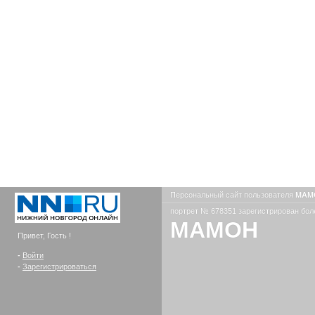
Персональный сайт пользователя
MAM
портрет № 678351 зарегистрирован боле
MAMOH
Привет, Гость !
-
Войти
-
Зарегистрироваться