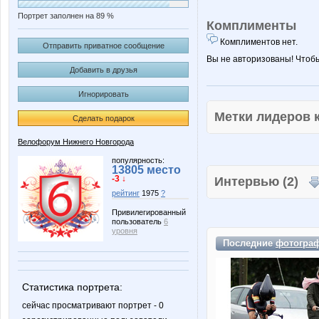
Портрет заполнен на 89 %
Комплименты
Комплиментов нет.
Отправить приватное сообщение
Вы не авторизованы! Чтоб
Добавить в друзья
Игнорировать
Метки лидеров
Сделать подарок
Велофорум Нижнего Новгорода
популярность:
13805 место
-3 ↓
Интервью (2)
рейтинг
1975
?
Привилегированный
пользователь
6
уровня
Последние
фотогра
Статистика портрета:
сейчас просматривают портрет - 0