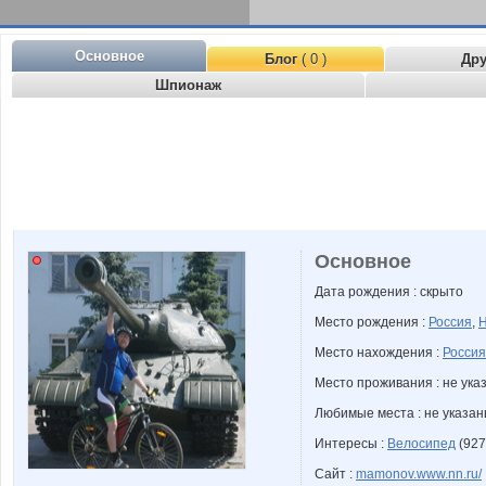
Основное
Блог
( 0 )
Др
Шпионаж
Основное
Дата рождения : скрыто
Место рождения :
Россия
,
Н
Место нахождения :
Россия
Место проживания : не ука
Любимые места : не указа
Интересы :
Велосипед
(927
Сайт :
mamonov.www.nn.ru/